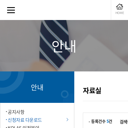
HOME
안내
GS인증
KTL마크인증
S
안내
안내
자료실
공지사항
신청자료 다운로드
등록건수
5
건
검색
KOLAS 인정분야